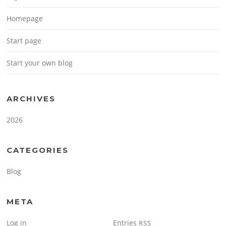
Homepage
Start page
Start your own blog
ARCHIVES
2026
CATEGORIES
Blog
META
Log in
Entries
RSS