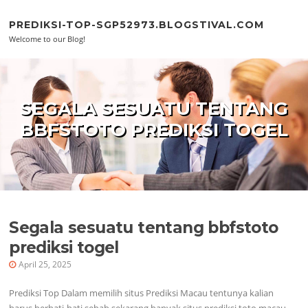
Skip to content
PREDIKSI-TOP-SGP52973.BLOGSTIVAL.COM
Welcome to our Blog!
SEGALA SESUATU TENTANG
BBFSTOTO PREDIKSI TOGEL
Segala sesuatu tentang bbfstoto
prediksi togel
April 25, 2025
Prediksi Top Dalam memilih situs Prediksi Macau tentunya kalian
harus berhati-hati sebab sekarang banyak situs prediksi toto macau